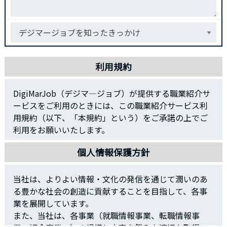
利用規約
DigiMarJob（デジマ―ジョブ）が提供する職業紹介サ
ービスをご利用のときには、この職業紹介サービス利
用規約（以下、「本規約」という）をご承諾の上でご
利用をお願いいたします。
■第1条（職業紹介サービス）
個人情報保護方針
株式会社デジタイズ（以下「弊社」といいます）が運
営する職業紹介サービス（以下「本サービス」といい
当社は、よりよい情報・文化の発信を通じて潤いのあ
ます）とは、弊社が、求職者として登録された方（以
る豊かな社会の創造に貢献することを目指して、各事
下「利用者」といいます）に対して、そのキャリア、
業を展開しています。
スキル及び適性に合致すると思われる求人案件を紹介
また、当社は、各事業（就職情報事業、転職情報事
するキャリア・コンサルティングサービス、及びこれ