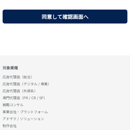
業、紹介事業、）の規模と内容を鑑みた適切な取得・
に付随する電子メールサービスを通じて行う各種情報
利用・提供等を行うとともに、安全管理、正確性の確
提供サービス、その他の転職支援サービスの総称をい
保、各種リスクからの保護に全社をあげて取り組みま
います。
す。
当社は、個人情報を大量に取り扱っており、その保護
■第２条（本サービスの申込・利用）
については最優先の経営課題であると強く認識し、下
１．利用者は、本サービス利用の申込を、弊社が指定
記の各項を実施します。
した方法によりなすものとし、弊社が指定していない
方法による申込はできないこととします。
1．個人情報保護のため、当社の実情に合った適切な個
２．利用者は、本サービスの利用にあたって本規約の
人情報保護管理システムを策定し、社内最高規範とし
内容をすべて承諾したものとみなされます。不承諾の
て遵守します。
対象業種
意思表示は、本サービスを利用しないことをもっての
広告代理店（総合）
み認められることとします。
2．個人情報の収集・利用・提供は個人情報保護管理シ
広告代理店（デジタル / 専業）
３．弊社は、本サービス申込者に本サービスを提供す
ステムおよび関連規程に従って行います。
広告代理店（外資系）
ることが不適切と判断したときは、本サービスの利用
3．個人情報は特定された利用目的の達成に必要な範囲
専門代理店（PR / CR / SP）
をお断りすることができるものとします。
で利用し、目的外利用を行いません。
戦略コンサル
■第３条（本サービスの提供）
事業会社・プラットフォーム
4．個人情報への不正なアクセス、個人情報の紛失・破
弊社は、以下の中から利用者に適切なものを弊社の判
アドテク / ソリューション
壊・改竄・漏洩などに対し、組織的・技術的・人的・
断で提供するものとします。
制作会社