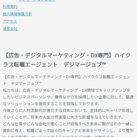
利用規約
使用・管理責任を自ら負うものとします。また、利用
個人情報保護方針
者は、自己に付与されたID及びパスワードを第三者
アクセス
（求人企業を含みます、以下同じ）に使用させ、又は
運営会社
譲渡することをできないものとします。
■第６条（利用者の責任）
１．利用者は、自らの意思によって本サービスを利用
【広告・デジタルマーケティング・DX専門】ハイク
し、利用にかかわるすべての責任を負うこととしま
す。
ラス転職エージェント デジマージョブ™
２．弊社は、利用者が求人企業に入社した場合の仕事
【広告・デジタルマーケティング・DX専門】ハイクラス転職エージェン
内容や処遇など労働条件について確認を行いますが、
ト デジマージョブ™
利用者は、利用者の責任において、再度求人企業に労
私たちは、広告・デジタルマーケティング・DX領域でキャリアアップを
働条件を直接確認した後に雇用契約を結ぶものとしま
したいビジネスパーソンや、優秀なかたを採用したい企業に対して、最適
す。弊社は、弊社が確認しかつ利用者に通知した労働
なソリューションを提供することを目指しております。
条件が、当該雇用契約の確定的なものであることに関
今後さらに人材流動化が激化する日本において、主体的にキャリア形成し
して保証できないものとします。
ていくことが、将来の人生の充実度に大きな影響を与えていきます。
３．利用者が本サービスの利用に起因して、第三者と
どんな仕事やどんな会社で働くことが目指すべき未来に繋がるのか一緒に
の間で紛争等が生じたときには、弊社に責任がある場
真剣に考え、転職によって自らのキャリアと未来をデザインし、より豊か
合を除き、弊社は何らの責任を負わず、利用者は、自