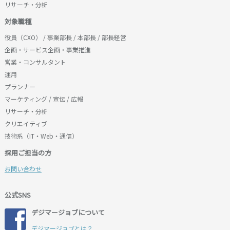
物理的に合理的な安全管理措置を講じます。安全管理
(1)電話やe-mail、面談による転職相談の実施
リサーチ・分析
措置は、社会情勢の変化が生じたり、不備が判明した
(2)個別担当者による転職活動支援
対象職種
場合、すみやかに是正・改善します。
(3)求人情報の提供
役員（CXO） / 事業部長 / 本部長 / 部長経営
(4)求人企業へのエントリー手続の代行
5．皆様からお寄せいただく苦情および相談に対して真
企画・サービス企画・事業推進
(5)その他利用者の転職活動に有益と弊社が判断する一
摯に対応し、またその内容を検討し、継続的に個人情
営業・コンサルタント
切のサービス
報保護水準の改善を図ります。
運用
■第４条（本サービス利用の終了事由）
プランナー
6．個人情報保護に関する法令、国の定める指針、業界
弊社は、利用者が以下に該当すると判断したときは、
マーケティング / 宣伝 / 広報
規範・慣習、公序良俗を遵守します。
利用者に対して何らの催告を要することなく、本サー
リサーチ・分析
ビスの提供を終了させることができることとします。
7．個人情報保護管理システム、関連規程および個人情
クリエイティブ
(1)利用者が第７条に掲げる行為を行ったとき
報保護管理の体制は、定期的に見直し、継続的に改善
技術系（IT・Web・通信）
(2)利用者が本規約に著しく違反したとき
します。
採用ご担当の方
(3)利用者と弊社との信頼関係が維持できなくなったと
お問い合わせ
き
■第５条（ID・パスワード）
公式SNS
１．弊社は、利用者に、ID及びパスワードを発行・付
デジマージョブについて
与することがあります。
２．利用者は、発行・付与されたID及びパスワードの
デジマージョブとは？