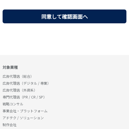
業、紹介事業、）の規模と内容を鑑みた適切な取得・
に付随する電子メールサービスを通じて行う各種情報
利用・提供等を行うとともに、安全管理、正確性の確
提供サービス、その他の転職支援サービスの総称をい
保、各種リスクからの保護に全社をあげて取り組みま
います。
す。
当社は、個人情報を大量に取り扱っており、その保護
■第２条（本サービスの申込・利用）
については最優先の経営課題であると強く認識し、下
１．利用者は、本サービス利用の申込を、弊社が指定
記の各項を実施します。
した方法によりなすものとし、弊社が指定していない
方法による申込はできないこととします。
1．個人情報保護のため、当社の実情に合った適切な個
２．利用者は、本サービスの利用にあたって本規約の
人情報保護管理システムを策定し、社内最高規範とし
内容をすべて承諾したものとみなされます。不承諾の
て遵守します。
対象業種
意思表示は、本サービスを利用しないことをもっての
広告代理店（総合）
み認められることとします。
2．個人情報の収集・利用・提供は個人情報保護管理シ
広告代理店（デジタル / 専業）
３．弊社は、本サービス申込者に本サービスを提供す
ステムおよび関連規程に従って行います。
広告代理店（外資系）
ることが不適切と判断したときは、本サービスの利用
3．個人情報は特定された利用目的の達成に必要な範囲
専門代理店（PR / CR / SP）
をお断りすることができるものとします。
で利用し、目的外利用を行いません。
戦略コンサル
■第３条（本サービスの提供）
事業会社・プラットフォーム
4．個人情報への不正なアクセス、個人情報の紛失・破
弊社は、以下の中から利用者に適切なものを弊社の判
アドテク / ソリューション
壊・改竄・漏洩などに対し、組織的・技術的・人的・
断で提供するものとします。
制作会社