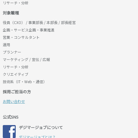
物理的に合理的な安全管理措置を講じます。安全管理
(1)電話やe-mail、面談による転職相談の実施
リサーチ・分析
措置は、社会情勢の変化が生じたり、不備が判明した
(2)個別担当者による転職活動支援
対象職種
場合、すみやかに是正・改善します。
(3)求人情報の提供
役員（CXO） / 事業部長 / 本部長 / 部長経営
(4)求人企業へのエントリー手続の代行
5．皆様からお寄せいただく苦情および相談に対して真
企画・サービス企画・事業推進
(5)その他利用者の転職活動に有益と弊社が判断する一
摯に対応し、またその内容を検討し、継続的に個人情
営業・コンサルタント
切のサービス
報保護水準の改善を図ります。
運用
■第４条（本サービス利用の終了事由）
プランナー
6．個人情報保護に関する法令、国の定める指針、業界
弊社は、利用者が以下に該当すると判断したときは、
マーケティング / 宣伝 / 広報
規範・慣習、公序良俗を遵守します。
利用者に対して何らの催告を要することなく、本サー
リサーチ・分析
ビスの提供を終了させることができることとします。
7．個人情報保護管理システム、関連規程および個人情
クリエイティブ
(1)利用者が第７条に掲げる行為を行ったとき
報保護管理の体制は、定期的に見直し、継続的に改善
技術系（IT・Web・通信）
(2)利用者が本規約に著しく違反したとき
します。
採用ご担当の方
(3)利用者と弊社との信頼関係が維持できなくなったと
お問い合わせ
き
■第５条（ID・パスワード）
公式SNS
１．弊社は、利用者に、ID及びパスワードを発行・付
デジマージョブについて
与することがあります。
２．利用者は、発行・付与されたID及びパスワードの
デジマージョブとは？