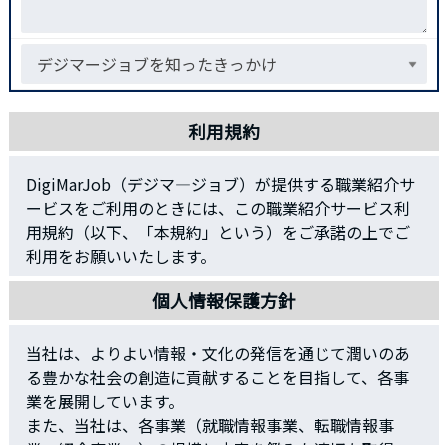
利用規約
DigiMarJob（デジマ―ジョブ）が提供する職業紹介サ
ービスをご利用のときには、この職業紹介サービス利
用規約（以下、「本規約」という）をご承諾の上でご
利用をお願いいたします。
■第1条（職業紹介サービス）
個人情報保護方針
株式会社デジタイズ（以下「弊社」といいます）が運
営する職業紹介サービス（以下「本サービス」といい
当社は、よりよい情報・文化の発信を通じて潤いのあ
ます）とは、弊社が、求職者として登録された方（以
る豊かな社会の創造に貢献することを目指して、各事
下「利用者」といいます）に対して、そのキャリア、
業を展開しています。
スキル及び適性に合致すると思われる求人案件を紹介
また、当社は、各事業（就職情報事業、転職情報事
するキャリア・コンサルティングサービス、及びこれ