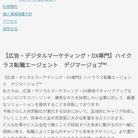
利用規約
使用・管理責任を自ら負うものとします。また、利用
個人情報保護方針
者は、自己に付与されたID及びパスワードを第三者
アクセス
（求人企業を含みます、以下同じ）に使用させ、又は
運営会社
譲渡することをできないものとします。
■第６条（利用者の責任）
１．利用者は、自らの意思によって本サービスを利用
【広告・デジタルマーケティング・DX専門】ハイク
し、利用にかかわるすべての責任を負うこととしま
す。
ラス転職エージェント デジマージョブ™
２．弊社は、利用者が求人企業に入社した場合の仕事
【広告・デジタルマーケティング・DX専門】ハイクラス転職エージェン
内容や処遇など労働条件について確認を行いますが、
ト デジマージョブ™
利用者は、利用者の責任において、再度求人企業に労
私たちは、広告・デジタルマーケティング・DX領域でキャリアアップを
働条件を直接確認した後に雇用契約を結ぶものとしま
したいビジネスパーソンや、優秀なかたを採用したい企業に対して、最適
す。弊社は、弊社が確認しかつ利用者に通知した労働
なソリューションを提供することを目指しております。
条件が、当該雇用契約の確定的なものであることに関
今後さらに人材流動化が激化する日本において、主体的にキャリア形成し
して保証できないものとします。
ていくことが、将来の人生の充実度に大きな影響を与えていきます。
３．利用者が本サービスの利用に起因して、第三者と
どんな仕事やどんな会社で働くことが目指すべき未来に繋がるのか一緒に
の間で紛争等が生じたときには、弊社に責任がある場
真剣に考え、転職によって自らのキャリアと未来をデザインし、より豊か
合を除き、弊社は何らの責任を負わず、利用者は、自