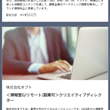
作力、技術開発力を活かした広告・SNS、Web／AR／VR、イラスト、映像などを
使った体験型コンテンツを通じて、顧客企業のマーケティング課題を解決し、ブ
ランド価値向上に貢献しています。
550万
東京都
MAX
株式会社オプト
＜博報堂G/リモート/副業可＞クリエイティブディレク
ター
株式会社オプトは、業界大手のデジタルエージェンシーです。2026年から博報堂