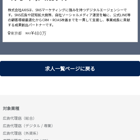
株式会社AXISは、SNSマーケティングに強みを持つデジタルエージェンシーで
す。SNS広告や認知拡大施策、自社ソーシャルメディア運営を軸に、公式LINE等
の顧客導線最適化からCRM・ROAS改善までを一貫して支援し、事業成長に貢献
する成果創出パートナーです。
480万
東京都
MAX
求人一覧ページに戻る
対象業種
広告代理店（総合）
広告代理店（デジタル / 専業）
広告代理店（外資系）