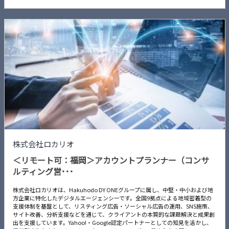
株式会社ロカリオ
＜リモート可：福岡＞アカウントプランナー（コンサ
ルティング営･･･
株式会社ロカリオは、Hakuhodo DY ONEグループに属し、中堅・中小および地
方企業に特化したデジタルエージェンシーです。全国9拠点による地域密着型の
支援体制を基盤として、リスティング広告・ソーシャル広告の運用、SNS施策、
サイト改善、分析支援などを通じて、クライアントの本質的な課題解決と成果創
出を支援しています。Yahoo!・Google認定パートナーとしての知見を活かし、