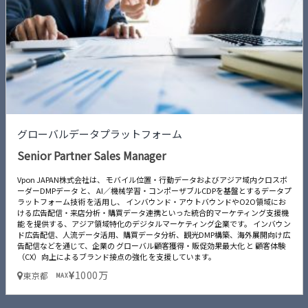
グローバルデータプラットフォーム
Senior Partner Sales Manager
Vpon JAPAN株式会社は、 モバイル位置・行動データおよびアジア域内クロスボ
ーダーDMPデータ と、 AI／機械学習・コンポーザブルCDPを基盤とするデータプ
ラットフォーム技術 を活用し、 インバウンド・アウトバウンドやO2O領域にお
ける広告配信・来店分析・購買データ連携といった統合的マーケティング支援機
能 を提供する、アジア領域特化のデジタルマーケティング企業です。 インバウン
ド広告配信、人流データ活用、購買データ分析、観光DMP構築、海外展開向け広
告配信などを通じて、企業の グローバル顧客獲得・販促効果最大化 と 顧客体験
（CX）向上によるブランド接点の強化 を支援しています。
1000万
東京都
MAX