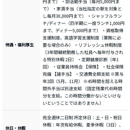
円まで） ・部活動手当（毎月5,000円ま
で） ・家賃手当（当社指定の駅を対象と
し毎月30,000円まで） ・シャッフルラン
チ/ディナー（四半期に一度ランチ1,000円
まで、ディナー5,000円まで） ・資格取得
支援制度、英語学習支援制度（業務に必
待遇・福利厚生
要な場合のみ） ・リフレッシュ休暇制度
（3年間継続勤務した社員へ毎年付与され
る特別休暇 2日） ・定期健康診断（年1
回） ・従業員持株会 【保険】 ・社会保険
完備 【諸手当】 ・交通費全額支給 ※賞与
年2回（5月、11月） ※45時間を超える時
間外手当は別途支給 （固定残業代45時間
分を支給。この時間分働かないといけな
いということではありません）
完全週休二日制 所定休日：土・日・祝日
休暇：年次有給休暇、夏季休暇（3日）、
休日・休暇