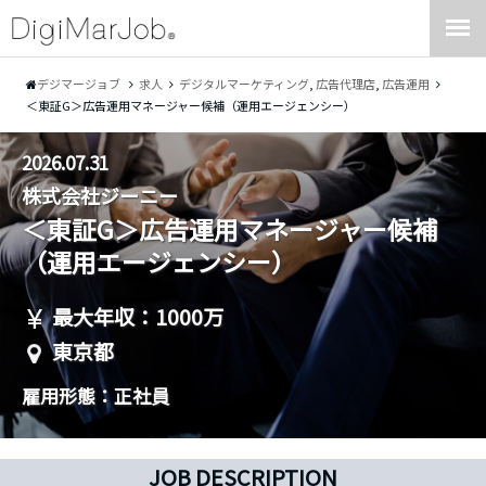
デジマージョブ
求人
デジタルマーケティング
,
広告代理店
,
広告運用
＜東証G＞広告運用マネージャー候補（運用エージェンシー）
2026.07.31
株式会社ジーニー
＜東証G＞広告運用マネージャー候補
（運用エージェンシー）
最大年収：1000万
東京都
雇用形態：正社員
JOB DESCRIPTION