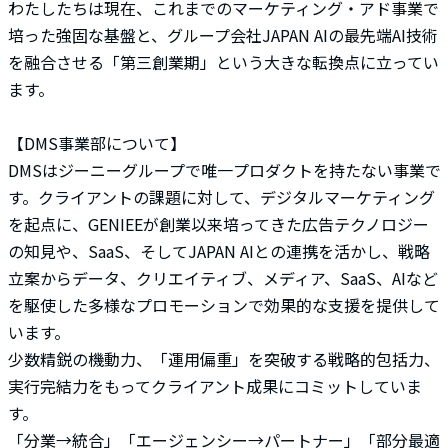
わたしたちは現在、これまでのマーケティング・アド事業で
培った強固な基盤と、グループ会社JAPAN AIの最先端AI技術
を融合させる「第三創業期」という大きな転換点に立ってい
ます。
【DMS事業部について】
DMSはジーニーグループで唯一プロダクトを持たない事業で
す。クライアントの課題に対して、デジタルマーケティング
を起点に、GENIEEが創業以来培ってきた広告テクノロジー
の知見や、SaaS、そしてJAPAN AIとの連携を活かし、戦略
立案からデータ、クリエイティブ、メディア、SaaS、AIなど
を駆使した多様なプロモーションで効果的な支援を提供して
います。
少数精鋭の機動力、「運用偏重」を突破する戦略的包括力、
実行完結力をもってクライアント成果にコミットしていま
す。
「分業→統合」「エージェンシー→パートナー」「部分最適