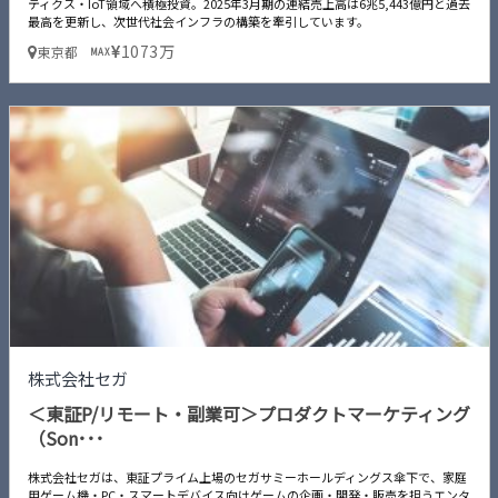
ティクス・IoT領域へ積極投資。2025年3月期の連結売上高は6兆5,443億円と過去
最高を更新し、次世代社会インフラの構築を牽引しています。
1073万
東京都
MAX
株式会社セガ
＜東証P/リモート・副業可＞プロダクトマーケティング
（Son･･･
株式会社セガは、東証プライム上場のセガサミーホールディングス傘下で、家庭
用ゲーム機・PC・スマートデバイス向けゲームの企画・開発・販売を担うエンタ