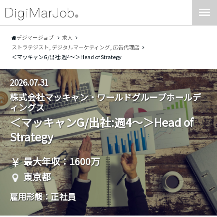
デジマージョブ
求人
ストラテジスト
,
デジタルマーケティング
,
広告代理店
＜マッキャンG/出社:週4～＞Head of Strategy
2026.07.31
株式会社マッキャン・ワールドグループホールデ
ィングス
＜マッキャンG/出社:週4～＞Head of
Strategy
最大年収：1600万
東京都
雇用形態：正社員