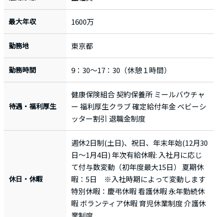
最大年収
1600万
勤務地
東京都
勤務時間
9：30～17：30（休憩１時間）
健康保険組合 契約保養所 ミールバウチャ
待遇・福利厚生
ー 福利厚生クラブ 確定給付年金 ベビーシ
ッター割引 退職金制度
週休2日制(土日)、祝日、年末年始(12月30
日～1月4日) 年次有給休暇: 入社月に応じ
て付与数変動（初年度最大15日） 夏期休
休日・休暇
暇：5日 ※入社時期によって変動します
特別休暇：慶弔休暇 看護休暇 永年勤続休
暇 ボランティア休暇 育児休業制度 介護休
業制度