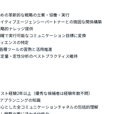
ための革新的な戦略の立案・協働・実行
エイティブエージェンシーパートナーとの強固な関係構築
戦略的ナレッジ提供
明確で実行可能なコミュニケーション目標に変換
ディエンスの特定
iaの各種ツールの習熟と活用推進
た定量・定性分析のベストプラクティス維持
スト経験2年以上（優秀な候補者は経験年数不問）
ィアプランニングの知識
中心とした全コミュニケーションチャネルの包括的理解
釈し戦略立案に活かす分析力