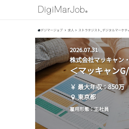
デジマージョブ
求人
ストラテジスト
,
デジタルマーケテ
2026.07.31
株式会社マッキャン
＜マッキャンG/出社:
最大年収：850万
東京都
雇用形態：正社員