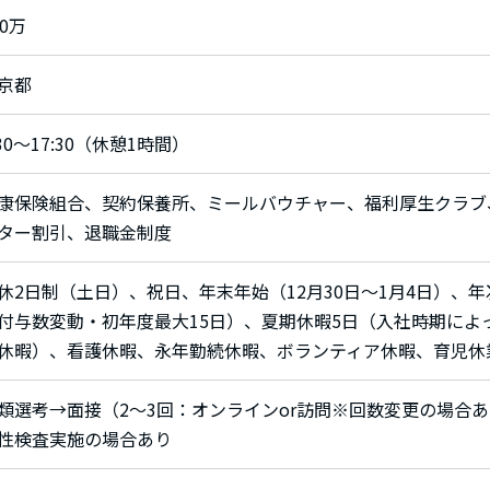
50万
京都
:30～17:30（休憩1時間）
康保険組合、契約保養所、ミールバウチャー、福利厚生クラブ
ター割引、退職金制度
休2日制（土日）、祝日、年末年始（12月30日～1月4日）、
付与数変動・初年度最大15日）、夏期休暇5日（入社時期によ
休暇）、看護休暇、永年勤続休暇、ボランティア休暇、育児休
類選考→面接（2〜3回：オンラインor訪問※回数変更の場合あ
性検査実施の場合あり