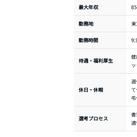
最大年収
8
勤務地
東
勤務時間
9
健
待遇・福利厚生
ッ
週
休日・休暇
て
弔
書
選考プロセス
適