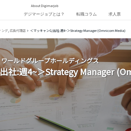
About Digimarjob
デジマージョブとは？
転職コラム
求人票
ィング
,
広告代理店
＜マッキャンG/出社:週4~＞Strategy Manager (Omnicom Media)
・ワールドグループホールディングス
週4~＞Strategy Manager (Omn