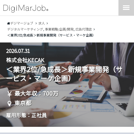
デジマージョブ
求人
デジタルマーケティング
,
事業戦略/企画/開発
,
広告代理店
＜業界2位/急成長＞新規事業開発（サービス・マーケ企画）
2026.07.31
株式会社KECAK
＜業界2位/急成長＞新規事業開発（サ
ービス・マーケ企画）
最大年収：700万
東京都
雇用形態：正社員