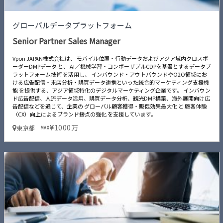
グローバルデータプラットフォーム
Senior Partner Sales Manager
Vpon JAPAN株式会社は、 モバイル位置・行動データおよびアジア域内クロスボ
ーダーDMPデータ と、 AI／機械学習・コンポーザブルCDPを基盤とするデータプ
ラットフォーム技術 を活用し、 インバウンド・アウトバウンドやO2O領域にお
ける広告配信・来店分析・購買データ連携といった統合的マーケティング支援機
能 を提供する、アジア領域特化のデジタルマーケティング企業です。 インバウン
ド広告配信、人流データ活用、購買データ分析、観光DMP構築、海外展開向け広
告配信などを通じて、企業の グローバル顧客獲得・販促効果最大化 と 顧客体験
（CX）向上によるブランド接点の強化 を支援しています。
1000万
東京都
MAX