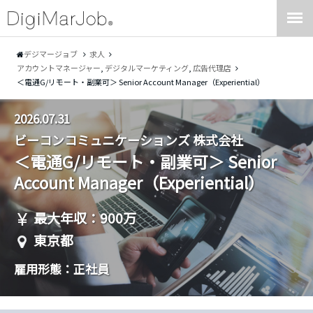
デジマージョブ
求人
アカウントマネージャー
,
デジタルマーケティング
,
広告代理店
＜電通G/リモート・副業可＞ Senior Account Manager（Experiential）
2026.07.31
ビーコンコミュニケーションズ 株式会社
＜電通G/リモート・副業可＞ Senior
Account Manager（Experiential）
最大年収：900万
東京都
雇用形態：正社員