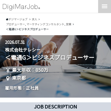
デジマージョブ
求人
プロデューサー
,
マーケティングコンサルタント
,
営業
＜電通G＞ビジネスプロデューサー
2026.07.31
株式会社テレシー
＜電通G＞ビジネスプロデューサー
最大年収：850万
東京都
雇用形態：正社員
JOB DESCRIPTION