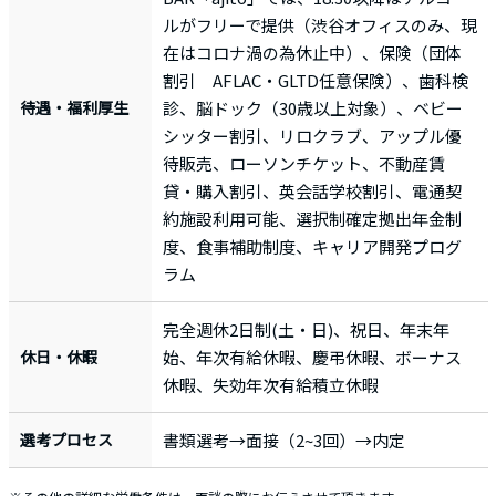
ルがフリーで提供（渋谷オフィスのみ、現
在はコロナ渦の為休止中）、保険（団体
割引 AFLAC・GLTD任意保険）、歯科検
待遇・福利厚生
診、脳ドック（30歳以上対象）、ベビー
シッター割引、リロクラブ、アップル優
待販売、ローソンチケット、不動産賃
貸・購入割引、英会話学校割引、電通契
約施設利用可能、選択制確定拠出年金制
度、食事補助制度、キャリア開発プログ
ラム
完全週休2日制(土・日)、祝日、年末年
休日・休暇
始、年次有給休暇、慶弔休暇、ボーナス
休暇、失効年次有給積立休暇
選考プロセス
書類選考→面接（2~3回）→内定