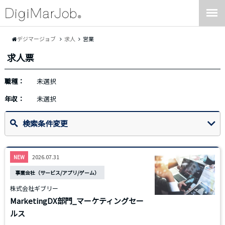
デジマージョブ
求人
営業
求人票
職種：
未選択
年収：
未選択
検索条件変更
2026.07.31
NEW
事業会社（サービス/アプリ/ゲーム）
株式会社ギブリー
MarketingDX部門_マーケティングセー
ルス