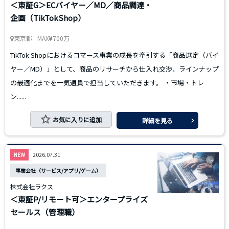
＜東証G＞ECバイヤー／MD／商品調達・
企画（TikTokShop）
東京都
MAX
700万
TikTok Shopにおけるコマース事業の成長を牽引する「商品選定（バイ
ヤー／MD）」として、商品のリサーチから仕入れ交渉、ラインナップ
の最適化までを一気通貫で担当していただきます。 ・市場・トレ
ン......
お気に入りに追加
詳細を見る
2026.07.31
NEW
事業会社（サービス/アプリ/ゲーム）
株式会社ラクス
＜東証P/リモート可＞エンタープライズ
セールス（管理職）