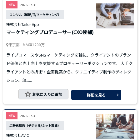
2026.07.31
NEW
コンサル（戦略/IT/マーケティング）
株式会社Tailor App
マーケティングプロデューサー(CXO候補)
東京都
MAX
1200万
ライブコマースやSNSマーケティングを軸に、クライアントのブラン
ド価値と売上向上を支援するプロデューサーポジションです。 大手ク
ライアントとの折衝・企画提案から、クリエイティブ制作のディレク
ション、部......
お気に入りに追加
詳細を見る
2026.07.31
NEW
広告代理店（デジタル/ネット専業）
株式会社AViC