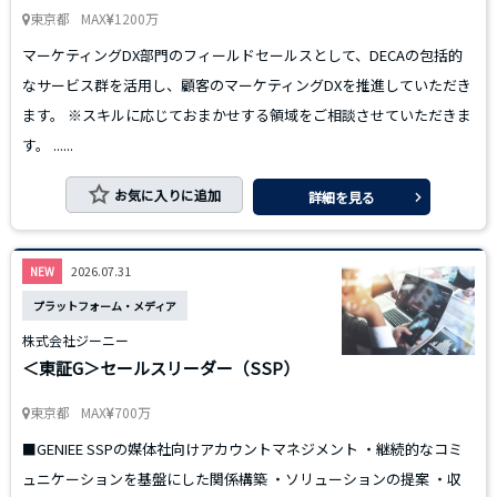
東京都
MAX
1200万
マーケティングDX部門のフィールドセールスとして、DECAの包括的
なサービス群を活用し、顧客のマーケティングDXを推進していただき
ます。 ※スキルに応じておまかせする領域をご相談させていただきま
す。 ......
お気に入りに追加
詳細を見る
2026.07.31
NEW
プラットフォーム・メディア
株式会社ジーニー
＜東証G＞セールスリーダー（SSP）
東京都
MAX
700万
■GENIEE SSPの媒体社向けアカウントマネジメント ・継続的なコミ
ュニケーションを基盤にした関係構築 ・ソリューションの提案 ・収