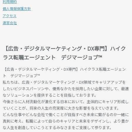
利用規約
個人情報保護方針
アクセス
運営会社
【広告・デジタルマーケティング・DX専門】ハイク
ラス転職エージェント デジマージョブ™
【広告・デジタルマーケティング・DX専門】ハイクラス転職エージェン
ト デジマージョブ™
私たちは、広告・デジタルマーケティング・DX領域でキャリアアップを
したいビジネスパーソンや、優秀なかたを採用したい企業に対して、最適
なソリューションを提供することを目指しております。
今後さらに人材流動化が激化する日本において、主体的にキャリア形成し
ていくことが、将来の人生の充実度に大きな影響を与えていきます。
どんな仕事やどんな会社で働くことが目指すべき未来に繋がるのか一緒に
真剣に考え、転職によって自らのキャリアと未来をデザインし、より豊か
な人生を創造していこうとするみなさまをご支援して参ります。