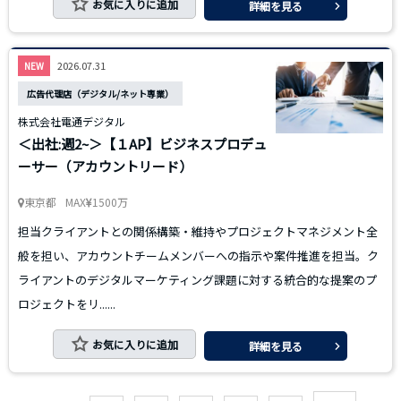
お気に入りに追加
詳細を見る
2026.07.31
NEW
広告代理店（デジタル/ネット専業）
株式会社電通デジタル
＜出社:週2~＞【１AP】ビジネスプロデュ
ーサー（アカウントリード）
東京都
MAX
1500万
担当クライアントとの関係構築・維持やプロジェクトマネジメント全
般を担い、アカウントチームメンバーへの指示や案件推進を担当。ク
ライアントのデジタルマーケティング課題に対する統合的な提案のプ
ロジェクトをリ......
お気に入りに追加
詳細を見る