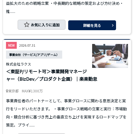
益拡大のための戦略立案 ・中長期的な戦略の策定および方针決め・
推......
お気に入りに追加
詳細を見る
2026.07.31
NEW
事業会社（サービス/アプリ/ゲーム）
株式会社ラクス
＜東証P/リモート可＞事業開発マネージ
ャー（BizDev／プロダクト企画）｜楽楽勤怠
東京都
MAX
1300万
事業責任者のパートナーとして、事業グロースに関わる意思決定と実
行をリードいただきます。 ・事業グロース戦略の立案と実行：市場動
向・競合分析に基づき売上の垂直立ち上げを実現するロードマップを
策定。プライ......