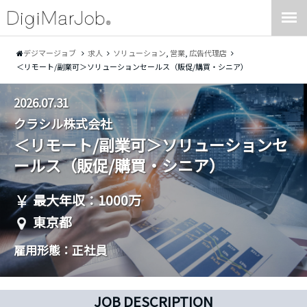
デジマージョブ
求人
ソリューション
,
営業
,
広告代理店
＜リモート/副業可＞ソリューションセールス（販促/購買・シニア）
2026.07.31
クラシル株式会社
＜リモート/副業可＞ソリューションセ
ールス（販促/購買・シニア）
最大年収：1000万
東京都
雇用形態：正社員
JOB DESCRIPTION