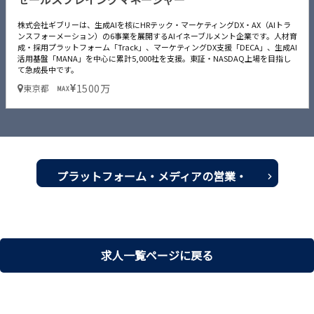
株式会社ギブリーは、生成AIを核にHRテック・マーケティングDX・AX（AIトラ
ンスフォーメーション）の6事業を展開するAIイネーブルメント企業です。人材育
成・採用プラットフォーム「Track」、マーケティングDX支援「DECA」、生成AI
活用基盤「MANA」を中心に累計5,000社を支援。東証・NASDAQ上場を目指し
て急成長中です。
1500万
東京都
MAX
プラットフォーム・メディアの営業・
プランナー転職・求人一覧を見る
求人一覧ページに戻る