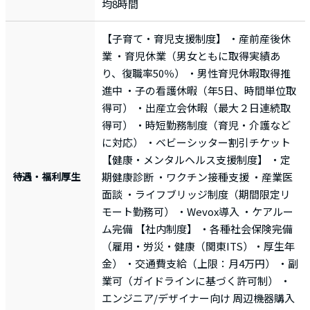
均8時間
【子育て・育児支援制度】 ・産前産後休
業 ・育児休業（男女ともに取得実績あ
り、復職率50％） ・男性育児休暇取得推
進中 ・子の看護休暇（年5日、時間単位取
得可） ・出産立会休暇（最大２日連続取
得可） ・時短勤務制度（育児・介護など
に対応） ・ベビーシッター割引チケット
【健康・メンタルヘルス支援制度】 ・定
待遇・福利厚生
期健康診断 ・ワクチン接種支援 ・産業医
面談 ・ライフブリッジ制度（期間限定リ
モート勤務可） ・Wevox導入 ・ケアルー
ム完備 【社内制度】 ・各種社会保険完備
（雇用・労災・健康（関東ITS）・厚生年
金） ・交通費支給（上限：月4万円） ・副
業可（ガイドラインに基づく許可制） ・
エンジニア/デザイナー向け 周辺機器購入