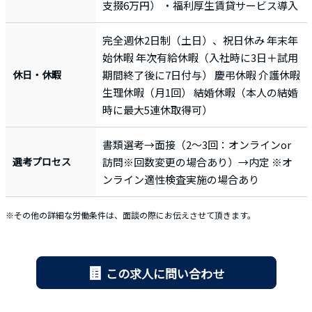
支掇6万円） ・福利厚生賃貸サービス導入
完全週休2日制（土日）、祝日休み 年末年
始休暇 年次有給休暇（入社時に3日＋試用
休日・休暇
期間終了後に7日付与） 慶弔休暇 介護休暇
生理休暇（月1回） 結婚休暇（本人の結婚
時に最大5連休取得可）
書類選考→面接（2～3回：オンラインor
選考プロセス
訪問※回数変更の場合あり）→内定 ※オ
ンライン適性検査実施の場合あり
※その他の詳細な労働条件は、面談の際にお伝えさせて頂きます。
この求人に問い合わせ