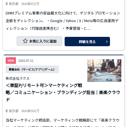
東京都
MAX
850万
DMMプレミアム事業の収益最大化に向けて、デジタルプロモーション
全般をディレクション。 ・Google / Yahoo / X / Meta等の広告運用デ
ィレクション（代理店連携含む） ・予算管理・C......
お気に入りに追加
詳細を見る
2026.07.31
NEW
事業会社（サービス/アプリ/ゲーム）
株式会社ラクス
＜東証P/リモート可＞マーケティング戦
略／コミュニケーション・ブランディング担当｜楽楽クラウ
ド
東京都
MAX
966万
当社マーケティング統括部、マーケティング戦略部にて「楽楽クラウ