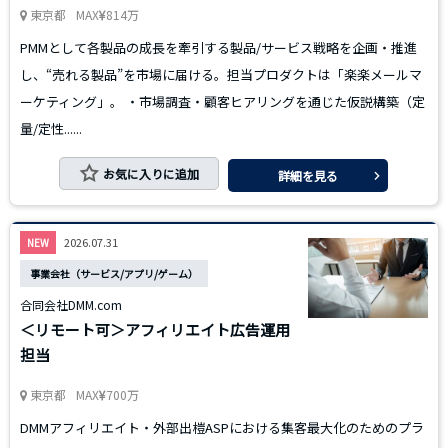
東京都
MAX
814万
PMMとして各製品の成長を牽引する製品/サービス戦略を企画・推進
し、“売れる製品”を市場に届ける。担当プロダクトは「楽楽メールマ
ーケティング」。 ・市場調査・顧客ヒアリングを通じた仮説構築（定
量/定性......
お気に入りに追加
詳細を見る
2026.07.31
NEW
事業会社（サービス/アプリ/ゲーム）
合同会社DMM.com
＜リモート可＞アフィリエイト広告運用
担当
東京都
MAX
700万
DMMアフィリエイト・外部出榿ASPにおける集客最大化のためのプラ