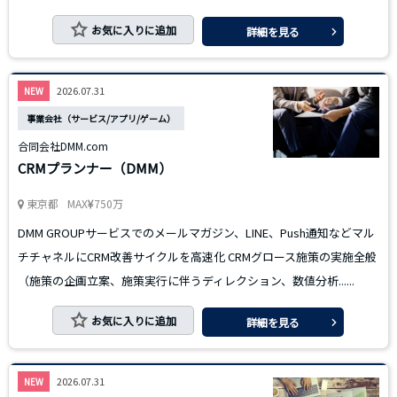
お気に入りに追加
詳細を見る
2026.07.31
NEW
事業会社（サービス/アプリ/ゲーム）
合同会社DMM.com
CRMプランナー（DMM）
東京都
MAX
750万
DMM GROUPサービスでのメールマガジン、LINE、Push通知などマル
チチャネルにCRM改善サイクルを高速化 CRMグロース施策の実施全般
（施策の企画立案、施策実行に伴うディレクション、数値分析......
お気に入りに追加
詳細を見る
2026.07.31
NEW