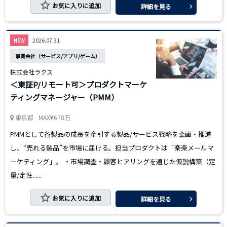
お気に入りに追加
詳細を見る
2026.07.31
NEW
事業会社（サービス/アプリ/ゲーム）
株式会社ラクス
＜東証P/リモート可＞プロダクトマーケ
ティングマネージャー（PMM）
東京都
MAX
678万
PMMとして各製品の成長を牽引する製品/サービス戦略を企画・推進
し、“売れる製品”を市場に届ける。担当プロダクトは「楽楽メールマ
ーケティング」。 ・市場調査・顧客ヒアリングを通じた仮説構築（定
量/定性......
お気に入りに追加
詳細を見る