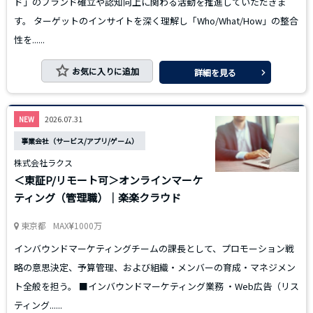
ド」のブランド確立や認知向上に関わる活動を推進していただきま
す。 ターゲットのインサイトを深く理解し「Who/What/How」の整合
性を......
お気に入りに追加
詳細を見る
2026.07.31
NEW
事業会社（サービス/アプリ/ゲーム）
株式会社ラクス
＜東証P/リモート可＞オンラインマーケ
ティング（管理職）｜楽楽クラウド
東京都
MAX
1000万
インバウンドマーケティングチームの課長として、プロモーション戦
略の意思決定、予算管理、および組織・メンバーの育成・マネジメン
ト全般を担う。 ■インバウンドマーケティング業務 ・Web広告（リス
ティング......