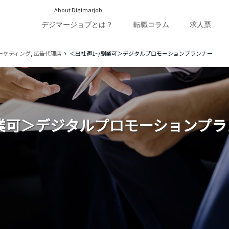
About Digimarjob
デジマージョブとは？
転職コラム
求人票
ーケティング
,
広告代理店
＜出社週1~/副業可＞デジタルプロモーションプランナー
副業可＞デジタルプロモーションプ