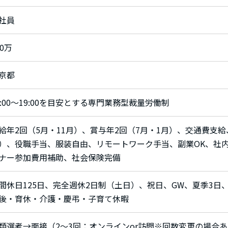
社員
30万
京都
0:00～19:00を目安とする専門業務型裁量労働制
給年2回（5月・11月）、賞与年2回（7月・1月）、交通費支
）、役職手当、服装自由、リモートワーク手当、副業OK、社
ナー参加費用補助、社会保険完備
間休日125日、完全週休2日制（土日）、祝日、GW、夏季3日
後・育休・介護・慶弔・子育て休暇
類選考→面接（2〜3回：オンラインor訪問※回数変更の場合あ