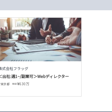
株式会社フラッグ
＜出社:週1~/副業可＞Webディレクター
630万
東京都
MAX