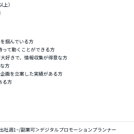
以上）
験
性を掴んでいる方
持って動くことができる方
が大好きで、情報収集が得意な方
意な方
の企画を立案した実績がある方
ある方
出社週1~/副業可＞デジタルプロモーションプランナー