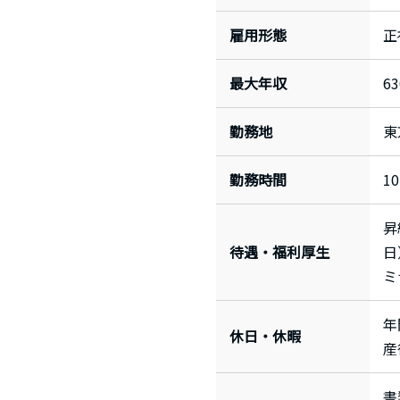
雇用形態
正
最大年収
6
勤務地
東
勤務時間
1
昇
待遇・福利厚生
日
ミ
年
休日・休暇
産
書