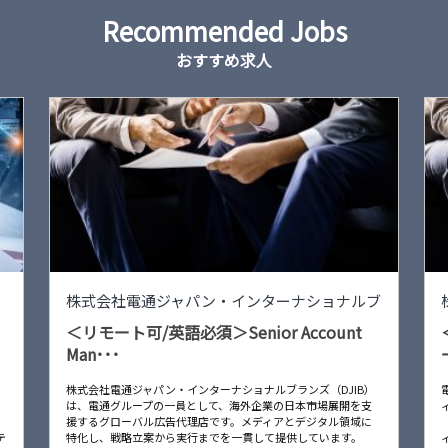
Recommended Jobs
おすすめ求人
株式会社電通ジャパン・インターナショナルブランズ
＜リモート可/英語必須＞Senior Account
Man･･･
株式会社電通ジャパン・インターナショナルブランズ（DJIB）
は、電通グループの一員として、海外企業の日本市場展開を支
援するグローバル広告代理店です。メディアとデジタル領域に
テ
特化し、戦略立案から実行までを一貫して提供しています。