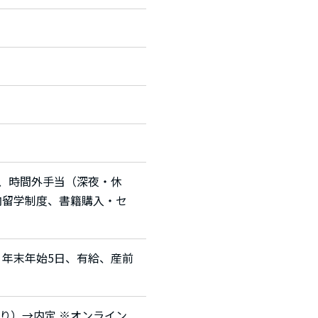
給、時間外手当（深夜・休
内留学制度、書籍購入・セ
、年末年始5日、有給、産前
り）→内定 ※オンライン