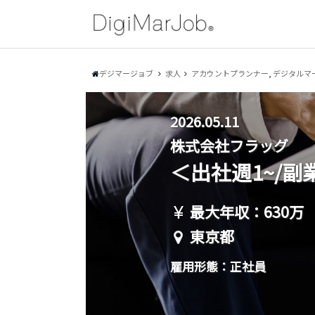
デジマージョブ
求人
アカウントプランナー
,
デジタルマ
2026.05.11
株式会社フラッグ
＜出社週1~/
最大年収：630万
東京都
雇用形態：正社員