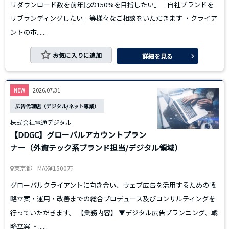
リダウンロード数を前年比の150%を目指したい」「自社ブランドを
リブランディングしたい」等様々なご相談をいただきます ・クライア
ントの市......
お気に入りに追加
詳細を見る
2026.07.31
NEW
広告代理店（デジタル/ネット専業）
株式会社電通デジタル
【DDGC】グローバルアカウントプラン
ナー（外資テック系ブランド担当/デジタル領域）
東京都
MAX
1500万
グローバルクライアントに向き合い、ウェブ広告を活用するための戦
略立案・運用・改善までの総合プロデュース及びコンサルティングを
行っていただきます。 【業務内容】 ▼デジタル広告プランニング、戦
略立案 ・......