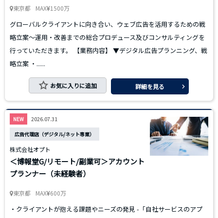
東京都
MAX
1500万
グローバルクライアントに向き合い、ウェブ広告を活用するための戦
略立案～運用・改善までの総合プロデュース及びコンサルティングを
行っていただきます。 【業務内容】 ▼デジタル広告プランニング、戦
略立案 ・......
お気に入りに追加
詳細を見る
2026.07.31
NEW
広告代理店（デジタル/ネット専業）
株式会社オプト
＜博報堂G/リモート/副業可＞アカウント
プランナー（未経験者）
東京都
MAX
600万
・クライアントが抱える課題やニーズの発見 -「自社サービスのアプ