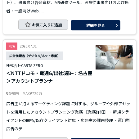
ト）、患者向け啓発資材、MR研修ツール、医療従事者向けおよび患
者・一般向けWeb......
お気に入りに追加
詳細を見る
2026.07.31
NEW
広告代理店（デジタル/ネット専業）
株式会社CARTA ZERO
＜NTTドコモ・電通G/出社:週3~：名古屋
＞アカウントプランナー
愛知県
MAX
720万
広告主が抱えるマーケティング課題に対する、グループや外部アセッ
トを活用したアカウントプランニング業務 【業務詳細】 ・新規クラ
イアントの開拓/既存クライアント対応 ・広告主の課題整理 ・運用型
広告のデ......