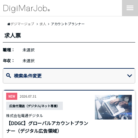
デジマージョブ
求人
アカウントプランナー
求人票
職種：
未選択
年収：
未選択
検索条件変更
2026.07.31
NEW
広告代理店（デジタル/ネット専業）
株式会社電通デジタル
【DDGC】グローバルアカウントプラン
ナー（デジタル広告領域）