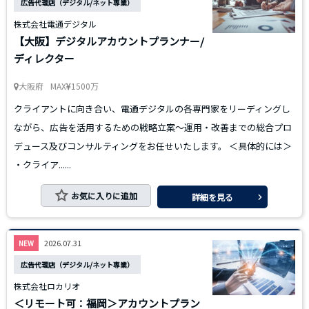
広告代理店（デジタル/ネット専業）
株式会社電通デジタル
【大阪】デジタルアカウントプランナー/
ディレクター
大阪府
MAX
1500万
クライアントに向き合い、電通デジタルの各専門家をリーディングし
ながら、広告を活用するための戦略立案〜運用・改善までの総合プロ
デュース及びコンサルティングをお任せいたします。 ＜具体的には＞
・クライア......
お気に入りに追加
詳細を見る
2026.07.31
NEW
広告代理店（デジタル/ネット専業）
株式会社ロカリオ
＜リモート可：福岡＞アカウントプラン