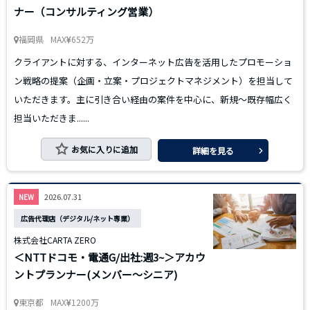
ナー（コンサルティング営業）
福岡県
MAX
652万
クライアントに対する、インターネット広告を活用したプロモーショ
ン戦略の提案（企画・立案・プロジェクトマネジメント）を担当して
いただきます。主に引き合い経由の案件を中心に、新規〜既存幅広く
担当いただきま......
お気に入りに追加
詳細を見る
2026.07.31
NEW
広告代理店（デジタル/ネット専業）
株式会社CARTA ZERO
＜NTTドコモ・電通G/出社:週3~＞アカウ
ントプランナー(メンバー～シニア)
東京都
MAX
1200万