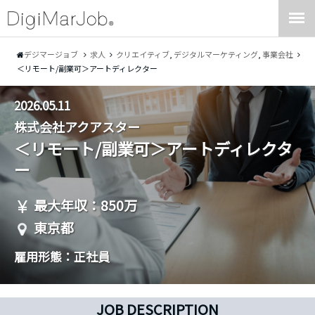
デジマージョブ
求人
クリエイティブ
,
デジタルマーケティング
,
事業会社
＜リモート/副業可＞アートディレクター
2026.05.11
株式会社アクアスター
＜リモート/副業可＞アートディレクタ
ー
最大年収：850万
東京都
雇用形態：正社員
JOB DESCRIPTION