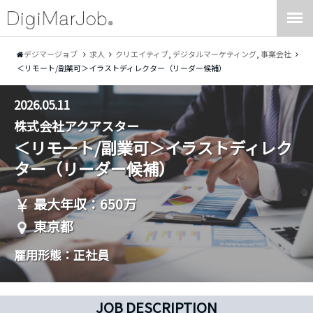
デジマージョブ
求人
クリエイティブ
,
デジタルマーケティング
,
事業会社
＜リモート/副業可＞イラストディレクター（リーダー候補）
2026.05.11
株式会社アクアスター
＜リモート/副業可＞イラストディレク
ター（リーダー候補）
最大年収：650万
東京都
雇用形態：正社員
JOB DESCRIPTION