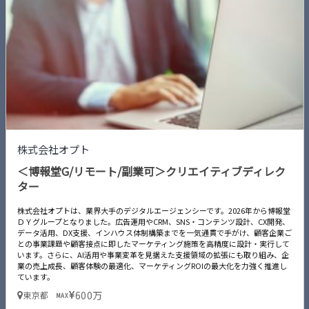
株式会社オプト
＜博報堂G/リモート/副業可＞クリエイティブディレク
ター
株式会社オプトは、業界大手のデジタルエージェンシーです。2026年から博報堂
ＤＹグループとなりました。広告運用やCRM、SNS・コンテンツ設計、CX開発、
データ活用、DX支援、インハウス体制構築までを一気通貫で手がけ、顧客企業ご
との事業課題や顧客接点に即したマーケティング施策を高精度に設計・実行して
います。さらに、AI活用や事業変革を見据えた支援領域の拡張にも取り組み、企
業の売上成長、顧客体験の最適化、マーケティングROIの最大化を力強く推進し
ています。
600万
東京都
MAX