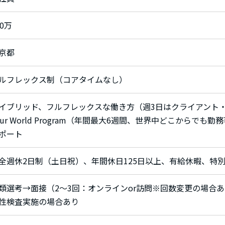
00万
京都
ルフレックス制（コアタイムなし）
イブリッド、フルフレックスな働き方（週3日はクライアント・同
our World Program（年間最大6週間、世界中どこからでも
ポート
全週休2日制（土日祝）、年間休日125日以上、有給休暇、特
類選考→面接（2〜3回：オンラインor訪問※回数変更の場合あ
性検査実施の場合あり