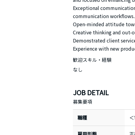
Exceptional communication s
communication workflows.
Open-minded attitude towa
Creative thinking and out-o
Demonstrated client service 
Experience with new produ
歓迎スキル・経験
なし
JOB DETAIL
募集要項
職種
＜
雇用形態
正