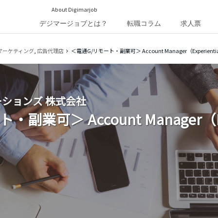
About Digimarjob
デジマージョブとは？
転職コラム
求人票
マーケティング
,
広告代理店
＜電通G/リモート・副業可＞ Account Manager（Experienti
ションズ 株式会社
副業可＞ Account Manager（Exp