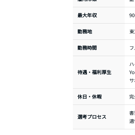
最大年収
9
勤務地
東
勤務時間
フ
ハ
待遇・福利厚生
Y
サ
休日・休暇
完
書
選考プロセス
適