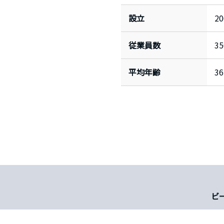
設立
2
従業員数
35
平均年齢
36
ビ