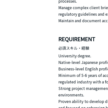
processes.
Manage complex client brief
regulatory guidelines and e
Maintain and document ac
REQUIREMENT
必須スキル・経験
University degree.
Native-level Japanese profi
Business-level English profi
Minimum of 5-6 years of ac
regulated industry with a f
Strong project management e
environments.
Proven ability to develop d
and focused on enhancing b