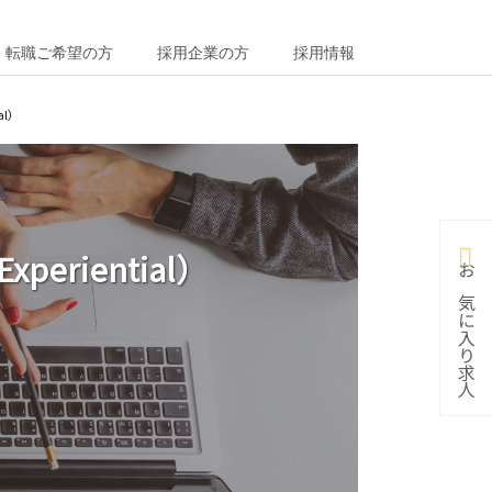
転職ご希望の方
採用企業の方
採用情報
al）
eriential）
お気に入り求人