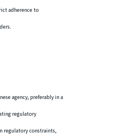
rict adherence to
ders.
ese agency, preferably in a
ating regulatory
n regulatory constraints,