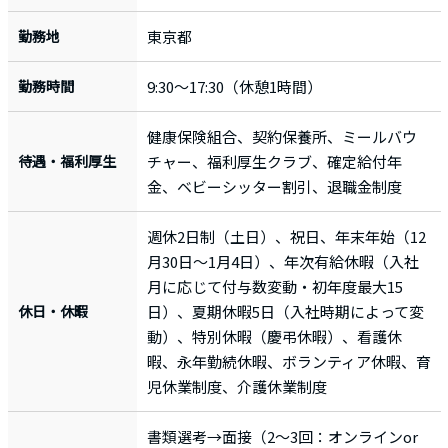
勤務地
東京都
勤務時間
9:30～17:30（休憩1時間）
健康保険組合、契約保養所、ミールバウ
待遇・福利厚生
チャー、福利厚生クラブ、確定給付年
金、ベビーシッター割引、退職金制度
週休2日制（土日）、祝日、年末年始（12
月30日～1月4日）、年次有給休暇（入社
月に応じて付与数変動・初年度最大15
休日・休暇
日）、夏期休暇5日（入社時期によって変
動）、特別休暇（慶弔休暇）、看護休
暇、永年勤続休暇、ボランティア休暇、育
児休業制度、介護休業制度
書類選考→面接（2〜3回：オンラインor