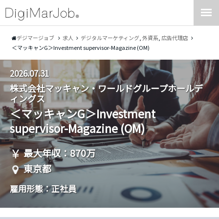
デジマージョブ
求人
デジタルマーケティング
,
外資系
,
広告代理店
＜マッキャンG＞Investment supervisor-Magazine (OM)
2026.07.31
株式会社マッキャン・ワールドグループホールデ
ィングス
＜マッキャンG＞Investment
supervisor-Magazine (OM)
最大年収：870万
東京都
雇用形態：正社員