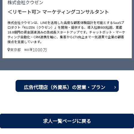
株式会社クウゼン
＜リモート可＞ マーケティングコンサルタント
株式会社クウゼンは、LINEを活用した高度な顧客体験設計を可能とするSaaSプ
ロダクト『KUZEN（クウゼン）』を開発・提供する、導入社数600社超、累覈
18.8億円の資金調達済みの急成長スタートアップです。チャットボット・マーケ
ティング自動化・CRM連携を軸に、集客からLTV向上まで一気通貫で企業の顧客
接点を支援しています。
1000万
東京都
MAX
広告代理店（外資系）の営業・プラン
ナー転職・求人一覧を見る
求人一覧ページに戻る