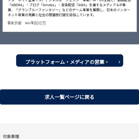
「ABEMA」・ブログ「Ameba」・音楽配信「AWA」を擁するメディア＆IP事
業、「グランブルーファンタジー」などのゲーム事業を展開し、日本のインター
ネット産業の発展と社会の閉塞感打破を目指しています。
800万
東京都
MAX
プラットフォーム・メディアの営業・
プランナー転職・求人一覧を見る
求人一覧ページに戻る
対象業種