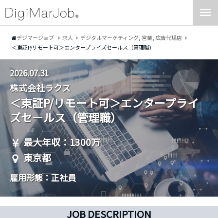
デジマージョブ
求人
デジタルマーケティング
,
営業
,
広告代理店
＜東証P/リモート可＞エンタープライズセールス（管理職）
2026.07.31
株式会社ラクス
＜東証P/リモート可＞エンタープライ
ズセールス（管理職）
最大年収：1300万
東京都
雇用形態：正社員
JOB DESCRIPTION