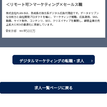
＜リモート可＞マーケティング×セールス職
株式会社PLAN-Bは、急成長の独立系デジタル広告代理店です。データドリブン
な分析力と自社開発プロダクトを軸に、マーケティング戦略、広告運用、SNS、
動画、サイト制作、コンテンツ、SEO、クリエイティブを展開し、顧客企業の売
上拡大とROIの最適化に貢献しています。
500万
東京都
MAX
デジタルマーケティングの転職・求人
一覧を見る
求人一覧ページに戻る