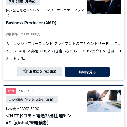
広告代理店（外資系）
株式会社電通ジャパン・インターナショナルブラン
ズ
Business Producer (AMD)
東京都
MAX
1000万
大手ラグジュアリーブランド クライアントのアカウントリード。 クラ
イアントの日本部署・HQと向き合いながら、プロジェクトの成功にコ
ミットする。
お気に入りに追加
詳細を見る
2026.07.31
NEW
広告代理店（デジタル/ネット専業）
株式会社CARTA ZERO
＜NTTドコモ・電通G/出社:週3~＞
AE（global/未経験者）