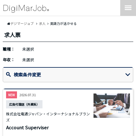
デジマージョブ
求人
英語力が活かせる
求人票
職種：
未選択
年収：
未選択
検索条件変更
2026.07.31
NEW
広告代理店（外資系）
株式会社電通ジャパン・インターナショナルブラン
ズ
Account Superviser