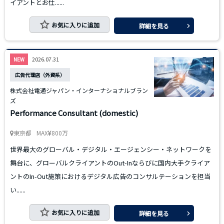
イアントとお仕......
お気に入りに追加
詳細を見る
2026.07.31
NEW
広告代理店（外資系）
株式会社電通ジャパン・インターナショナルブラン
ズ
Performance Consultant (domestic)
東京都
MAX
800万
世界最大のグローバル・デジタル・エージェンシー・ネットワークを
舞台に、グローバルクライアントのOut-Inならびに国内大手クライア
ントのIn-Out施策におけるデジタル広告のコンサルテーションを担当
い......
お気に入りに追加
詳細を見る