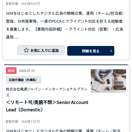
東京都
MAX
900万
SEMをはじめとしたデジタル広告の戦略立案、運用（チーム/担当者）
管理、分析提案等、一連のPDCAとクライアント対応を担える経験者
を募集します。 【業務内容詳細】 ・クライント対応（営業） ・広告
運用......
お気に入りに追加
詳細を見る
2026.07.31
NEW
広告代理店（外資系）
株式会社電通ジャパン・インターナショナルブラン
ズ
＜リモート可/英語不問＞Senior Account
Lead（Domestic）
東京都
MAX
730万
SEMをはじめとしたデジタル広告の戦略立案、運用（チーム／担当