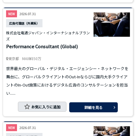
2026.07.31
NEW
広告代理店（外資系）
株式会社電通ジャパン・インターナショナルブラン
ズ
Performance Consultant (Global)
東京都
MAX
850万
世界最大のグローバル・デジタル・エージェンシー・ネットワークを
舞台に、グローバルクライアントのOut-Inならびに国内大手クライア
ントのIn-Out施策におけるデジタル広告のコンサルテーションを担当
い......
お気に入りに追加
詳細を見る
2026.07.31
NEW