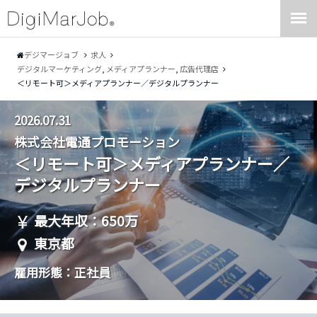
デジマージョブ
求人
デジタルマーケティング
,
メディアプランナー
,
広告代理店
＜リモート可＞メディアプランナー／デジタルプランナー
2026.07.31
株式会社電通プロモーション
＜リモート可＞メディアプランナー／
デジタルプランナー
最大年収：650万
東京都
雇用形態：正社員