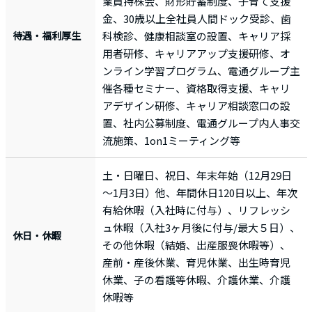
業員持株会、財形貯蓄制度、子育て支援
金、30歳以上全社員人間ドック受診、歯
待遇・福利厚生
科検診、健康相談室の設置、キャリア採
用者研修、キャリアアップ支援研修、オ
ンライン学習プログラム、電通グループ主
催各種セミナー、資格取得支援、キャリ
アデザイン研修、キャリア相談窓口の設
置、社内公募制度、電通グループ内人事交
流施策、1on1ミーティング等
土・日曜日、祝日、年末年始（12月29日
～1月3日）他、年間休日120日以上、年次
有給休暇（入社時に付与）、リフレッシ
ュ休暇（入社3ヶ月後に付与/最大５日）、
休日・休暇
その他休暇（結婚、出産服喪休暇等）、
産前・産後休業、育児休業、出生時育児
休業、子の看護等休暇、介護休業、介護
休暇等