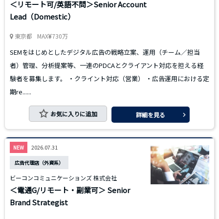
＜リモート可/英語不問＞Senior Account
Lead（Domestic）
東京都
MAX
730万
SEMをはじめとしたデジタル広告の戦略立案、運用（チーム／担当
者）管理、分析提案等、一連のPDCAとクライアント対応を担える経
験者を募集します。 ・クライント対応（営業） ・広告運用における定
期re......
お気に入りに追加
詳細を見る
2026.07.31
NEW
広告代理店（外資系）
ビーコンコミュニケーションズ 株式会社
＜電通G/リモート・副業可＞ Senior
Brand Strategist