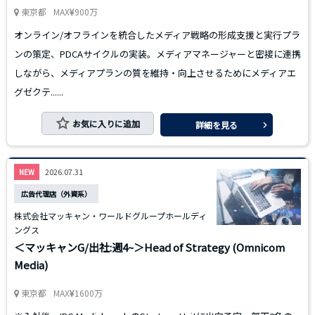
東京都
MAX
900万
オンライン/オフラインを統合したメディア戦略の形成支援と実行プラ
ンの策定、PDCAサイクルの実装。メディアマネージャーと密接に連携
しながら、メディアプランの質を維持・向上させるためにメディアエ
グゼクテ......
お気に入りに追加
詳細を見る
2026.07.31
NEW
広告代理店（外資系）
株式会社マッキャン・ワールドグループホールディ
ングス
＜マッキャンG/出社:週4~＞Head of Strategy (Omnicom
Media)
東京都
MAX
1600万