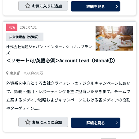
お気に入りに追加
詳細を見る
2026.07.31
NEW
広告代理店（外資系）
株式会社電通ジャパン・インターナショナルブラン
ズ
＜リモート可/英語必須＞Account Lead（Global①）
東京都
MAX
650万
外資系を中心とする当社クライアントのデジタルキャンペーンにおい
て、掲載・運用・レポーティングを主に担当いただきます。チームで
立案するメディア戦略およびキャンペーンにおける各メディアの役割
やターゲティン......
お気に入りに追加
詳細を見る