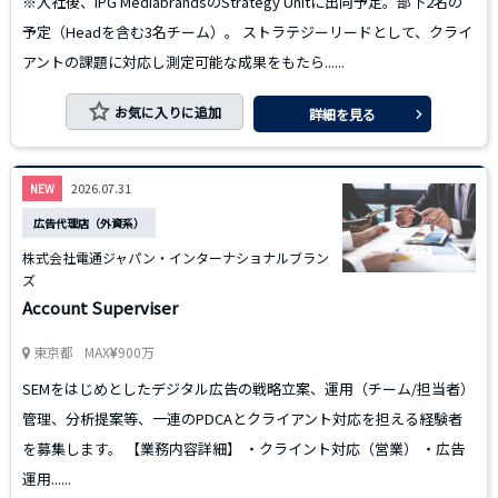
※入社後、IPG MediabrandsのStrategy Unitに出向予定。部下2名の
予定（Headを含む3名チーム）。 ストラテジーリードとして、クライ
アントの課題に対応し測定可能な成果をもたら......
お気に入りに追加
詳細を見る
2026.07.31
NEW
広告代理店（外資系）
株式会社電通ジャパン・インターナショナルブラン
ズ
Account Superviser
東京都
MAX
900万
SEMをはじめとしたデジタル広告の戦略立案、運用（チーム/担当者）
管理、分析提案等、一連のPDCAとクライアント対応を担える経験者
を募集します。 【業務内容詳細】 ・クライント対応（営業） ・広告
運用......