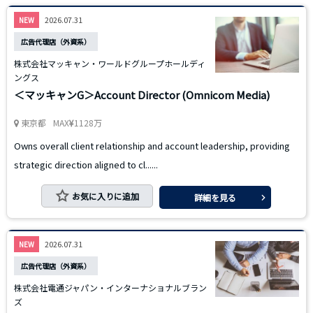
2026.07.31
NEW
広告代理店（外資系）
株式会社マッキャン・ワールドグループホールディ
ングス
＜マッキャンG＞Account Director (Omnicom Media)
東京都
MAX
1128万
Owns overall client relationship and account leadership, providing
strategic direction aligned to cl......
お気に入りに追加
詳細を見る
2026.07.31
NEW
広告代理店（外資系）
株式会社電通ジャパン・インターナショナルブラン
ズ