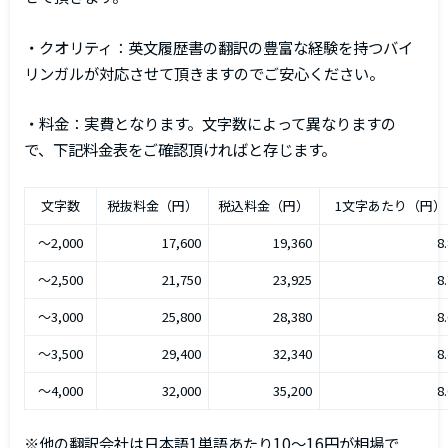
・クオリティ：英文履歴書の翻訳の豊富な経験を持つバイ
リンガルが対応させて頂きますのでご安心ください。
・料金：実費となります。文字数によって異なりますの
で、下記料金表をご確認頂ければと存じます。
文字数
税抜料金（円）
税込料金（円）
1文字あたり（円）
～2,000
17,600
19,360
8
～2,500
21,750
23,925
8
～3,000
25,800
28,380
8
～3,500
29,400
32,340
8
～4,000
32,000
35,200
8
※他の翻訳会社は日本語1単語あたり10～16円が相場で