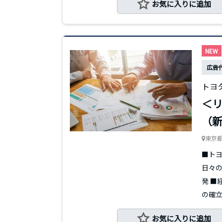
お気に入りに追加
NEW
広告
トヨ
＜リ
（
東京
■ト
日々
発 ■
の確立 
お気に入りに追加