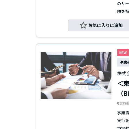
のサ
題を特定
お気に入りに追加
NEW
事業
株式
＜東
（B
東京
事業
実行を
市場