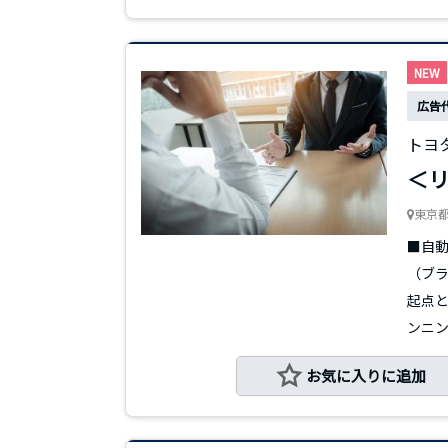
NEW
広告
トヨ
＜リ
東京
■自動
（ブラ
起点と
ンニング
お気に入りに追加