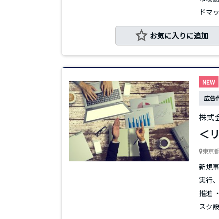
ドマップ
お気に入りに追加
NEW
広告
株式会
＜リ
東京
新規
実行、
推進 
スク設計