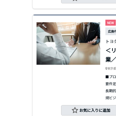
NEW
広告
トヨ
＜リ
業
東京
■プロ
要件定
長期的
規ビジネ
お気に入りに追加