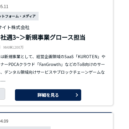
05.11
ットフォーム・メディア
サイト株式会社
社週3~＞新規事業グロース担当
都
MAX
1200万
は新規事業として、経営企画領域のSaaS「KUROTEN」や
ナーPDCAクラウド「FanGrowth」などのToB向けのサー
や、デンタル領域向けサービスやブロックチェーンゲームな
...
詳細を見る
04.09