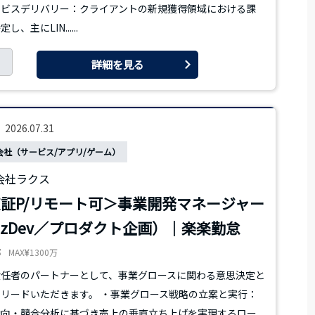
ービスデリバリー：クライアントの新規獲得領域における課
し、主にLIN......
詳細を見る
2026.07.31
会社（サービス/アプリ/ゲーム）
会社ラクス
証P/リモート可＞事業開発マネージャー
izDev／プロダクト企画）｜楽楽勤怠
都
MAX
1300万
責任者のパートナーとして、事業グロースに関わる意思決定と
リードいただきます。 ・事業グロース戦略の立案と実行：
動向・競合分析に基づき売上の垂直立ち上げを実現するロー