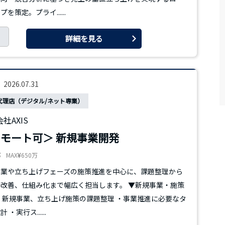
を策定。プライ......
詳細を見る
2026.07.31
代理店（デジタル/ネット専業）
社AXIS
モート可＞ 新規事業開発
都
MAX
650万
事業や立ち上げフェーズの施策推進を中心に、課題整理から
改善、仕組み化まで幅広く担当します。 ▼新規事業・施策
・新規事業、立ち上げ施策の課題整理 ・事業推進に必要なタ
 ・実行ス......