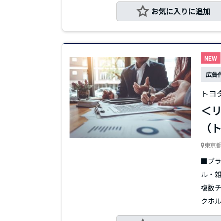
お気に入りに追加
NEW
広告
トヨ
＜リ
（ト
東京
■ブラ
ル・雑
複数チ
クホルダ