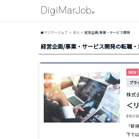
デジマージョブ
求人
経営企画/事業・サービス開発
経営企画/事業・サービス開発の転職・
NEW
プラ
株式
＜リ
東京
「新規
下で以