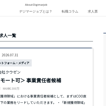
About Digimarjob
デジマージョブとは？
転職コラム
求人票
求人一覧
2026.07.31
ットフォーム・メディア
会社クウゼン
モート可＞ 事業責任者候補
都
MAX
1300万
獲得領域」における事業責任者候補として、まずはCOO直
下の業務をリードしていただきます。 ・「新規獲得領域」