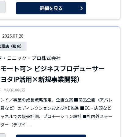
詳細を見る
2026.07.28
代理店（総合）
タ・コニック・プロ株式会社
モート可＞ ビジネスプロデューサー
ヨタIP活用×新規事業開発）
都
MAX
1000万
ンド／事業の成長戦略策定、企画立案 ■商品企画（アパレ
貨など）のディレクションおよびMD推進 ■EC・店頭など
ャネルでの販売計画、プロモーション設計 ■社内外ステー
ー（デザイ......