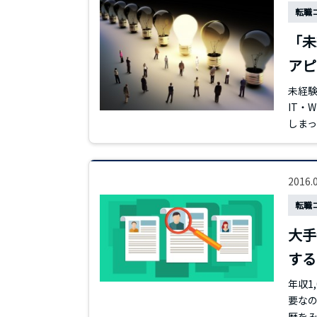
転職
「未
アピ
未経験
IT・
しま
2016.
転職
大手
する
年収1
要なの
歴を