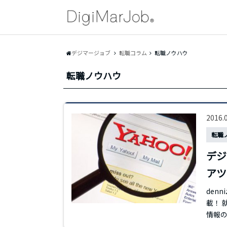
デジマージョブ
転職コラム
転職ノウハウ
転職ノウハウ
2016.
転職
デジ
アツ
denn
載！ 
情報の