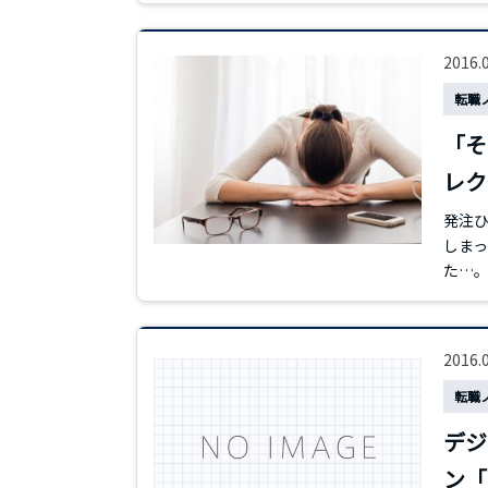
2016.
転職
「そ
レク
発注ひ
しまっ
た…。
2016.
転職
デ
ン「