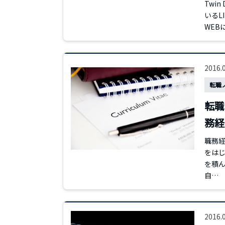
Twin
いるL
WEB
2016.
転職
転職
務経
職務経
をはじ
を積ん
自…
2016.