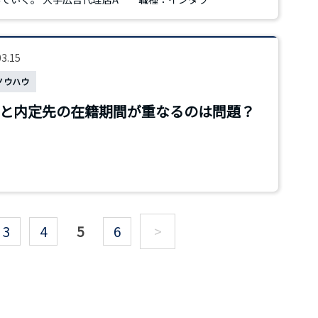
03.15
ノウハウ
と内定先の在籍期間が重なるのは問題？
3
4
5
6
>