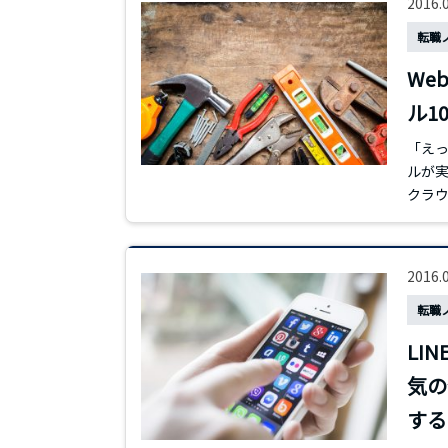
2016.
転職
We
ル1
「えっ
ルが実
クラウ
2016.
転職
LI
気の
する