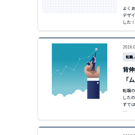
よくあ
デザイ
した！
2016.
転職
背伸
「ム
転職の
したの
ずでは
…