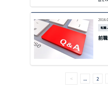
2016.
転職
前職
<
...
2