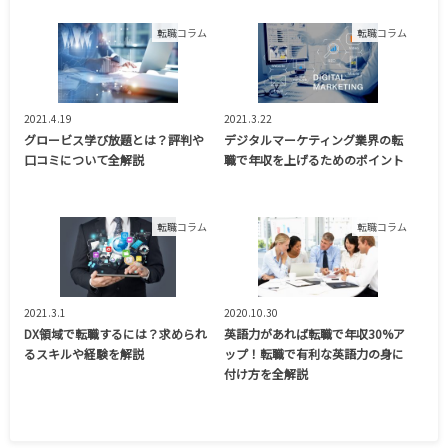
転職コラム
転職コラム
2021.4.19
2021.3.22
グロービス学び放題とは？評判や
デジタルマーケティング業界の転
口コミについて全解説
職で年収を上げるためのポイント
転職コラム
転職コラム
2021.3.1
2020.10.30
DX領域で転職するには？求められ
英語力があれば転職で年収30%ア
るスキルや経験を解説
ップ！転職で有利な英語力の身に
付け方を全解説